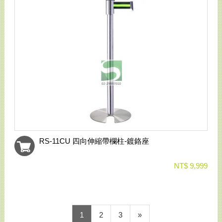
RS-11CU 四向伸縮帶欄柱-鍍鉻座
NT$ 9,999
1
2
3
»